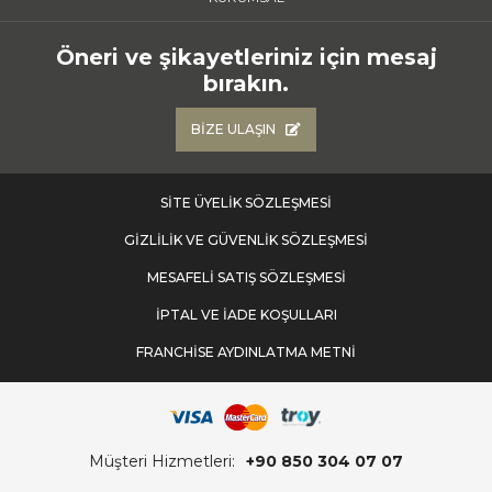
Öneri ve şikayetleriniz için mesaj
bırakın.
BIZE ULAŞIN
SITE ÜYELIK SÖZLEŞMESI
GIZLILIK VE GÜVENLIK SÖZLEŞMESI
MESAFELI SATIŞ SÖZLEŞMESI
İPTAL VE İADE KOŞULLARI
FRANCHİSE AYDINLATMA METNİ
Müşteri Hizmetleri:
+90 850 304 07 07